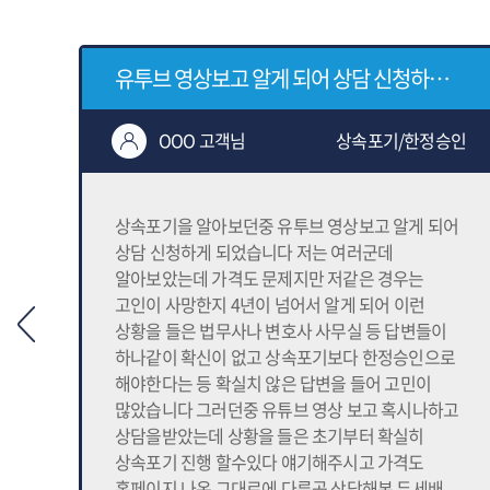
유투브 영상보고 알게 되어 상담 신청하게 되었습니다
승인
OOO 고객님
상속포기/한정승인
상속포기을 알아보던중 유투브 영상보고 알게 되어
상담 신청하게 되었습니다 저는 여러군데
’
알아보았는데 가격도 문제지만 저같은 경우는
고인이 사망한지 4년이 넘어서 알게 되어 이런
상황을 들은 법무사나 변호사 사무실 등 답변들이
다.
하나같이 확신이 없고 상속포기보다 한정승인으로
해야한다는 등 확실치 않은 답변을 들어 고민이
많았습니다 그러던중 유튜브 영상 보고 혹시나하고
상담을받았는데 상황을 들은 초기부터 확실히
의
상속포기 진행 할수있다 얘기해주시고 가격도
홈페이지 나온 그대로에 다른곳 상담해본 두세배