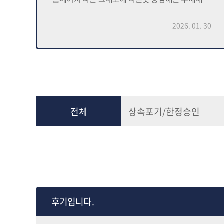
저렴한 비용이여서 바로 진행했습니다 무엇보다
E-
상속포기를 진행할수 있다 확신을 주셔서 그점이
 05
2026. 01. 30
기
너무 좋았습니다 서류준비해서 보내드리고
은
한달정도 걸린거 같습니다 인용결정 판결문 받고
마음의 짐이 쑥 내려갔습니다!!
감사합니다 대응소송까지 잘마무리해주세요~
전체
상속포기/한정승인
와
이
만
후기입니다.
는