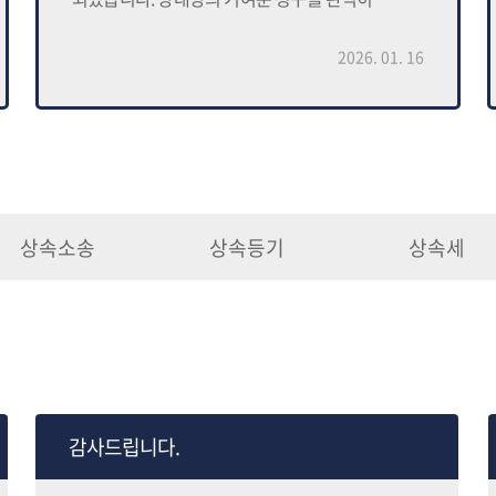
기각시키고 거기에 더해 상대방의 특별수익으로 제
권리를 지켜주신 변호사님의 노고에 깊은 존경과
2026. 01. 16
감사를 표합니다 그동안 고생 많으셨습니다. 다시
한번 감사드립니다! 박OO 드림.
상속소송
상속등기
상속세
감사드립니다.