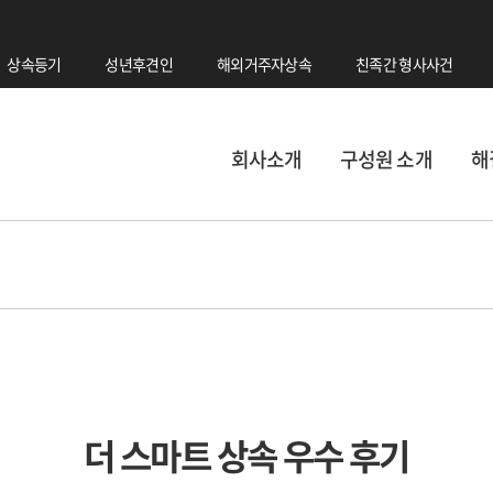
상속등기
성년후견인
해외거주자상속
친족간 형사사건
회사소개
구성원 소개
해
더 스마트 상속 우수 후기