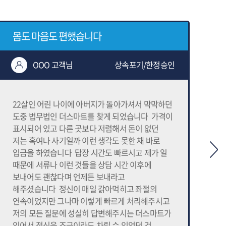
몸도 마음도 편했습니다
OOO 고객님
상속포기/한정승인
22살인 어린 나이에 아버지가 돌아가셔서 막막하던
안
도중 법무법인 더스마트를 찾게 되었습니다 가격이
힘
표시되어 있고 다른 곳보다 저렴해서 돈이 없던
법
저는 혹여나 사기일까 이런 생각도 못한 채 바로
저
입금을 하였습니다 답장 시간도 빠르시고 제가 일
챙
때문에 서류나 이런 것들을 상담 시간 이후에
꼼
보내어도 괜찮다며 언제든 보내라고
마
해주셨습니다 정신이 매일 갉아먹히고 좌절의
상
연속이었지만 그나마 이렇게 빠르게 처리해주시고
들
저의 모든 질문에 성실히 답변해주시는 더스마트가
최
있어서 정신을 조금이라도 차릴 수 있었던 것
실