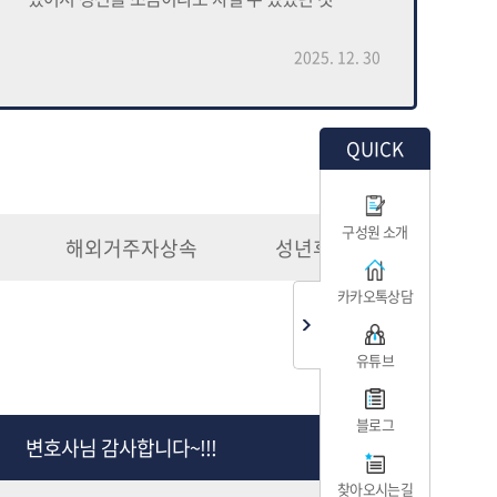
같습니다 이제 마지막 단계만 남았는데 뭔가
마음이 시원섭섭하네요 제가 계속 질문하면
2025. 12. 30
귀찮으실텐데 답변 계속 해주셔서
감사했습니다 필요한 부분, 해결하는 방안 세세히
알려주시고 그냥 저는 서류 발급만 하면 돼서 몸도
QUICK
마음도 편했습니다 서류 재촉하시는 것도 없고
그냥 저는 카톡으로 서류만 보내면 돼서 이런 쪽에
문외한인 저는 너무 편했습니다 앞으로 아마
구성원 소개
법적으로 더 필요한 일이 생기면 더스마트를 찾을
해외거주자상속
성년후견인
것 같네요 그동안 감사했습니다
카카오톡상담
유튜브
블로그
변호사님 감사합니다~!!!
찾아오시는길