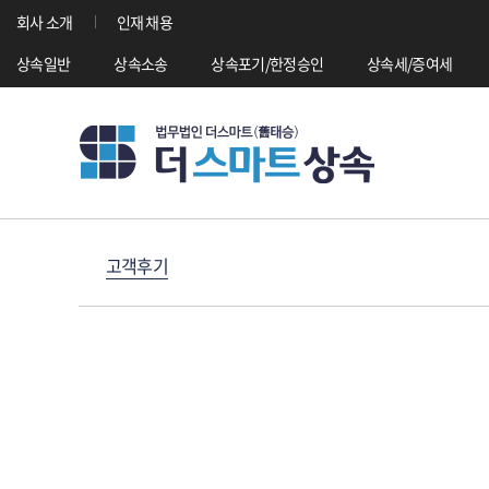
회사 소개
인재 채용
상속일반
상속소송
상속포기/한정승인
상속세/증여세
고객후기