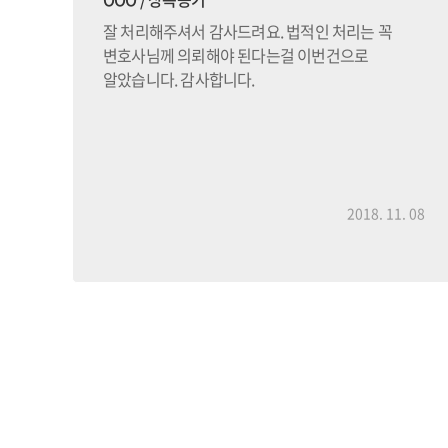
잘 처리해주셔서 감사드려요. 법적인 처리는 꼭
변호사님께 의뢰해야 된다는걸 이번건으로
어떤
알았습니다. 감사합니다.
잘
게
2018. 11. 08
층
래서
의뢰
면
여타
내
서