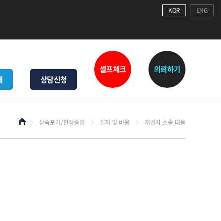
KOR
ENG
셀프체크
의뢰하기
내
상담신청
상속포기/한정승인
절차 및 비용
채권자 소송 대응