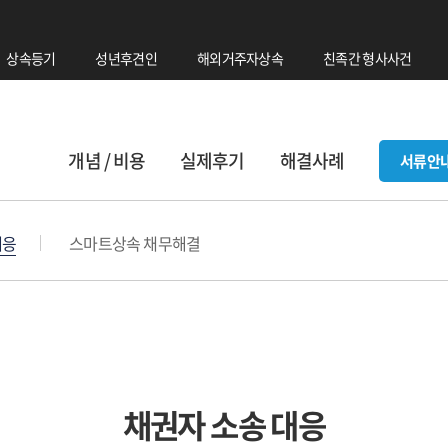
상속등기
성년후견인
해외거주자상속
친족간 형사사건
개념 / 비용
실제후기
해결사례
서류안
대응
스마트상속 채무해결
채권자 소송 대응