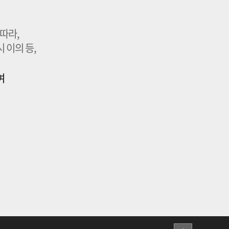
따라,
 이의 등,
여