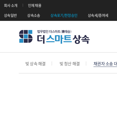
회사 소개
인재 채용
상속일반
상속소송
상속포기/한정승인
상속세/증여세
빚 상속 해결
빚 청산 해결
채권자 소송 