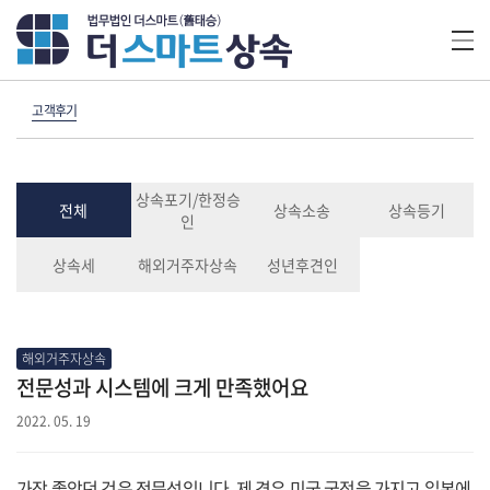
고객후기
상속포기/한정승
전체
상속소송
상속등기
인
상속세
해외거주자상속
성년후견인
해외거주자상속
전문성과 시스템에 크게 만족했어요
2022. 05. 19
가장 좋았던 것은 전문성입니다. 제 경우 미국 국적을 가지고 일본에