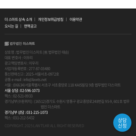
더 스마트 상속 소개
개인정보취급방침
이용약관
오시는 길
면책공고
상호명 : 법무법인 더스마트 (舊 법무법인 태승)
대표 변호사 : 이우리
광고책임변호사 : 이우리
사업자등록번호 : 277-87-03480
통신판매신고 : 2025-서울서초-0972호
공통 e-mail : info@lawts.net
서울 : (06634)서울특별시 서초구 서초중앙로 118 KAIS빌딩 9층 법무법인 더스마트
서울 상담 : 02-596-1073
팩스 : 02-521-0933
경기남부(수원위치) : (16512)경기도 수원시 영통구 광교중앙로248번길 95-9, 601호 법무
법인 더스마트
경기남부 상담 : 031-215-1073
팩스 : 031-212-5432
상담
신청
COPYRIGHT. 2025 LAWTS.KR ALL RIGHT RESERVED