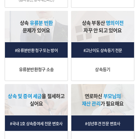
상속
유류분 반환
상속 부동산
명의이전
문제가 있어요
자꾸 안 되고 있어요
#유류분반환 청구 또는 방어
#고난이도 상속등기 전문
유류분반환청구 소송
상속등기
상속 및 증여 세금
을 절세하고
연로하신
부모님의
싶어요
재산 관리
가 필요해요
#국내 1호 상속증여세 전문 변호사
#성년후견 전문 변호사