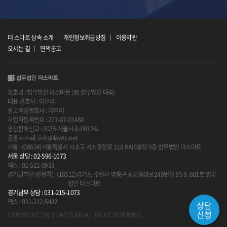
더 스마트 상속 소개
개인정보취급방침
이용약관
오시는 길
면책공고
상호명 : 법무법인 더스마트 (舊 법무법인 태승)
대표 변호사 : 이우리
광고책임변호사 : 이우리
사업자등록번호 : 277-87-03480
통신판매신고 : 2025-서울서초-0972호
공통 e-mail : info@lawts.net
서울 : (06634)서울특별시 서초구 서초중앙로 118 KAIS빌딩 9층 법무법인 더스마트
서울 상담 : 02-596-1073
팩스 : 02-521-0933
경기남부(수원위치) : (16512)경기도 수원시 영통구 광교중앙로248번길 95-9, 601호 법무
법인 더스마트
경기남부 상담 : 031-215-1073
팩스 : 031-212-5432
상담
신청
COPYRIGHT. 2025 LAWTS.KR ALL RIGHT RESERVED