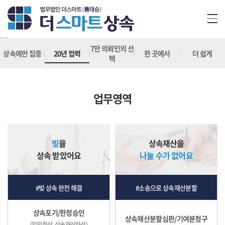
7만 의뢰인의 선
상속에만 집중
20년 업력
한 곳에서
더 쉽게
택
업무영역
빚
을
상속재산을
상속 받았어요
나눌 수가 없어요
#빚 상속 완전 해결
#소송으로 상속재산분할
상속포기/한정승인
상속재산분할심판/기여분청구
(임의청산, 상속재산파산)