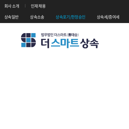
회사 소개
인재 채용
상속일반
상속소송
상속포기/한정승인
상속세/증여세