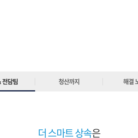
& 전담팀
청산까지
해결 
더 스마트 상속
은