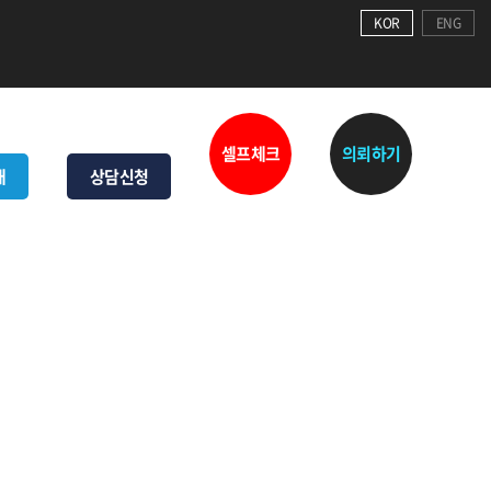
KOR
ENG
셀프체크
의뢰하기
내
상담신청