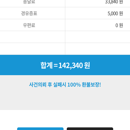
송달료
33,840 원
경유증표
5,000 원
우편료
0 원
합계 = 142,340 원
사건의뢰 후 실패시 100% 환불보장!