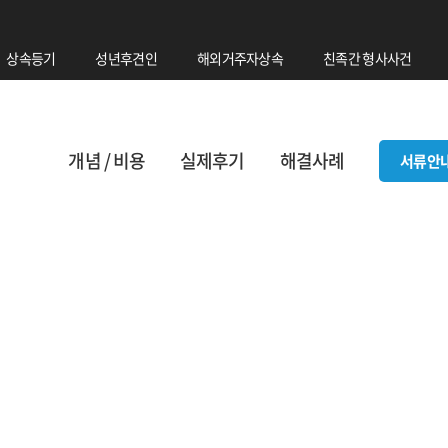
상속등기
성년후견인
해외거주자상속
친족간 형사사건
개념 / 비용
실제후기
해결사례
서류안