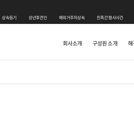
상속등기
성년후견인
해외거주자상속
친족간 형사사건
회사소개
구성원 소개
해