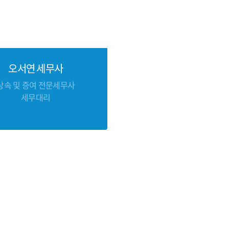
오서연 세무사
상속 및 증여 전문세무사
세무대리