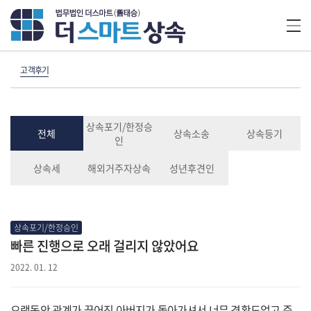
고객후기
상속포기/한정승
전체
상속소송
상속등기
인
상속세
해외거주자상속
성년후견인
상속포기/한정승인
빠른 진행으로 오래 걸리지 않았어요
2022. 01. 12
오랫동안 관계가 끊어진 아버지가 돌아가셔서 너무 경황도없고 준