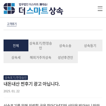
고객후기
상속포기/한정승
전체
상속소송
상속등기
인
상속세
해외거주자상속
성년후견인
상속포기/한정승인
내돈내산 찐후기 광고 아닙니다.
2025. 01. 22
상속포기를 위해 의뢰할 곳을 찾아다녔지만 상담을 받아보니 만만