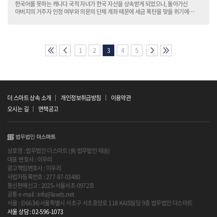
한국어를 못하는 캐나다 국적 자녀가 한국 자산을 상속받게 되었으나, 돌아가신
아버지의 거주자 인정 여부와 의문의 단체 계좌 때문에 세금 폭탄을 맞을 위기에
처했습니다.
1
2
3
4
5
더 스마트 상속 소개
개인정보취급방침
이용약관
오시는 길
면책공고
상호명 : 법무법인 더스마트 (舊 법무법인 태승)
대표 변호사 : 이우리
광고책임변호사 : 이우리
사업자등록번호 : 277-87-03480
통신판매신고 : 2025-서울서초-0972호
공통 e-mail : info@lawts.net
서울 : (06634)서울특별시 서초구 서초중앙로 118 KAIS빌딩 9층 법무법인 더스마트
서울 상담 : 02-596-1073