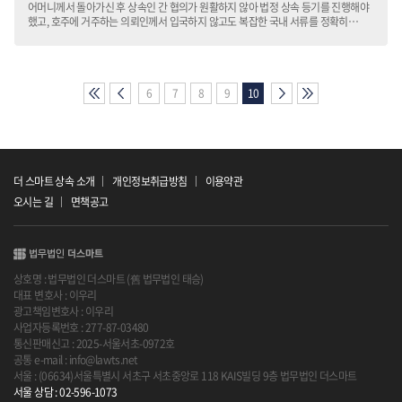
어머니께서 돌아가신 후 상속인 간 협의가 원활하지 않아 법정 상속 등기를 진행해야
했고, 호주에 거주하는 의뢰인께서 입국하지 않고도 복잡한 국내 서류를 정확히
준비해야 하는 상황이었습니다.
6
7
8
9
10
더 스마트 상속 소개
개인정보취급방침
이용약관
오시는 길
면책공고
상호명 : 법무법인 더스마트 (舊 법무법인 태승)
대표 변호사 : 이우리
광고책임변호사 : 이우리
사업자등록번호 : 277-87-03480
통신판매신고 : 2025-서울서초-0972호
공통 e-mail : info@lawts.net
서울 : (06634)서울특별시 서초구 서초중앙로 118 KAIS빌딩 9층 법무법인 더스마트
서울 상담 : 02-596-1073