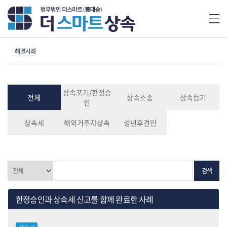
해결사례
상속포기/한정승
전체
상속소송
상속등기
인
상속세
해외거주자상속
성년후견인
검색
한정승인과 상속세 신고를 함께 완료한 사례