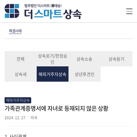
해결사례
상속포기/한정승
전체
상속소송
상속등기
인
상속세
해외거주자상속
성년후견인
해외거주자상속
가족관계증명서에 자녀로 등재되지 않은 상황
2024. 12. 27
미국
1. 사실관계