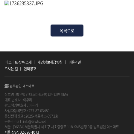
목록으로
더 스마트 상속 소개
개인정보취급방침
이용약관
오시는 길
면책공고
상호명 : 법무법인 더스마트 (舊 법무법인 태승)
대표 변호사 : 이우리
광고책임변호사 : 이우리
사업자등록번호 : 277-87-03480
통신판매신고 : 2025-서울서초-0972호
공통 e-mail : info@lawts.net
서울 : (06634)서울특별시 서초구 서초중앙로 118 KAIS빌딩 9층 법무법인 더스마트
서울 상담 : 02-596-1073