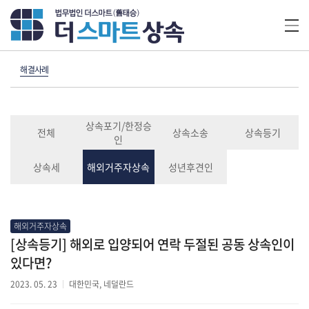
해결사례
상속포기/한정승
전체
상속소송
상속등기
인
상속세
해외거주자상속
성년후견인
해외거주자상속
[상속등기] 해외로 입양되어 연락 두절된 공동 상속인이
있다면?
2023. 05. 23
대한민국, 네덜란드