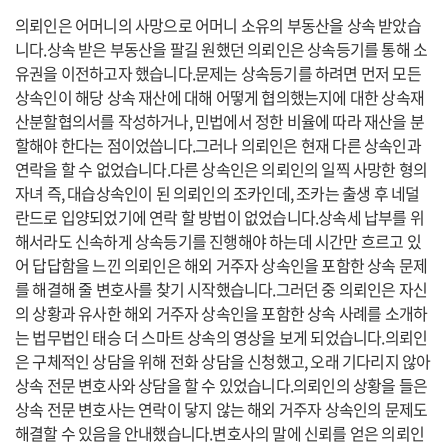
의뢰인은 어머니의 사망으로 어머니 소유의 부동산을 상속 받았습
니다.상속 받은 부동산을 팔길 원했던 의뢰인은 상속등기를 통해 소
유권을 이전하고자 했습니다.문제는 상속등기를 하려면 먼저 모든
상속인이 해당 상속 재산에 대해 어떻게 협의했는지에 대한 상속재
산분할협의서를 작성하거나, 민법에서 정한 비율에 따라 재산을 분
할해야 한다는 점이었씁니다.그러나 의뢰인은 현재 다른 상속인과
연락을 할 수 없었습니다.다른 상속인은 의뢰인의 일찍 사망한 형의
자녀 즉, 대습상속인이 된 의뢰인의 조카인데, 조카는 출생 후 네덜
란드로 입양되었기에 연락 할 방법이 없었습니다.상속세 납부를 위
해서라도 신속하게 상속등기를 진행해야 하는데 시간만 흐르고 있
어 답답함을 느낀 의뢰인은 해외 거주자 상속인을 포함한 상속 문제
를 해결해 줄 변호사를 찾기 시작했습니다.그러던 중 의뢰인은 자신
의 상황과 유사한 해외 거주자 상속인을 포함한 상속 사례를 소개하
는 법무법인 태승 더 스마트 상속의 영상을 보게 되었습니다.의뢰인
은 구체적인 상담을 위해 전화 상담을 신청했고, 오래 기다리지 않아
상속 전문 변호사와 상담을 할 수 있었습니다.의뢰인의 상황을 들은
상속 전문 변호사는 연락이 닿지 않는 해외 거주자 상속인의 문제도
해결할 수 있음을 안내했습니다.변호사의 말에 신뢰를 얻은 의뢰인