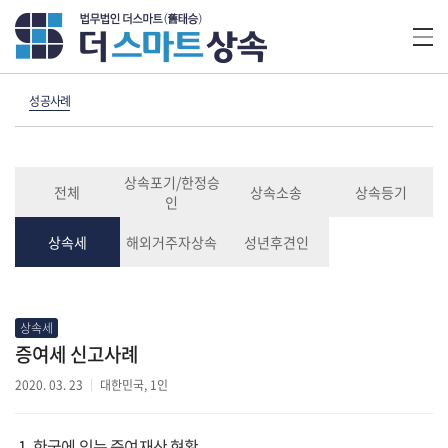
성공사례
상속포기/한정승
전체
상속소송
상속등기
인
상속세
해외거주자상속
성년후견인
상속세
증여세 신고사례
2020. 03. 23
대한민국, 1인
1. 한국에 있는 증여재산 현황