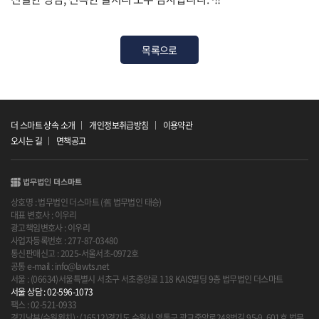
목록으로
더 스마트 상속 소개
개인정보취급방침
이용약관
오시는 길
면책공고
상호명 : 법무법인 더스마트 (舊 법무법인 태승)
대표 변호사 : 이우리
광고책임변호사 : 이우리
사업자등록번호 : 277-87-03480
통신판매신고 : 2025-서울서초-0972호
공통 e-mail : info@lawts.net
서울 : (06634)서울특별시 서초구 서초중앙로 118 KAIS빌딩 9층 법무법인 더스마트
서울 상담 : 02-596-1073
팩스 : 02-521-0933
경기남부(수원위치) : (16512)경기도 수원시 영통구 광교중앙로248번길 95-9, 601호 법무