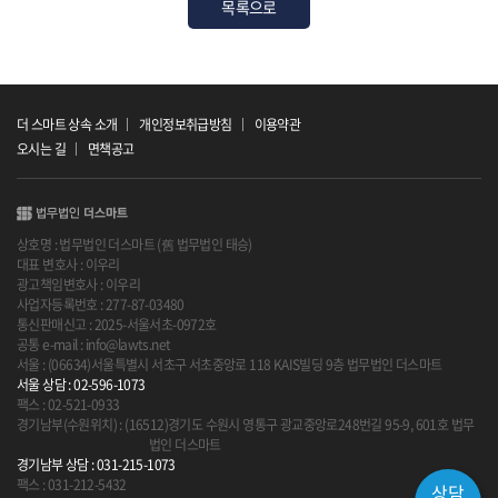
목록으로
더 스마트 상속 소개
개인정보취급방침
이용약관
오시는 길
면책공고
상호명 : 법무법인 더스마트 (舊 법무법인 태승)
대표 변호사 : 이우리
광고책임변호사 : 이우리
사업자등록번호 : 277-87-03480
통신판매신고 : 2025-서울서초-0972호
공통 e-mail : info@lawts.net
서울 : (06634)서울특별시 서초구 서초중앙로 118 KAIS빌딩 9층 법무법인 더스마트
서울 상담 : 02-596-1073
팩스 : 02-521-0933
경기남부(수원위치) : (16512)경기도 수원시 영통구 광교중앙로248번길 95-9, 601호 법무
법인 더스마트
경기남부 상담 : 031-215-1073
팩스 : 031-212-5432
상담