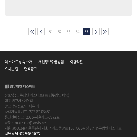
51
52
53
54
55
더 스마트 상속 소개
개인정보취급방침
이용약관
오시는 길
면책공고
상호명 : 법무법인 더스마트 (舊 법무법인 태승)
대표 변호사 : 이우리
광고책임변호사 : 이우리
사업자등록번호 : 277-87-03480
통신판매신고 : 2025-서울서초-0972호
공통 e-mail : info@lawts.net
서울 : (06634)서울특별시 서초구 서초중앙로 118 KAIS빌딩 9층 법무법인 더스마트
서울 상담 : 02-596-1073