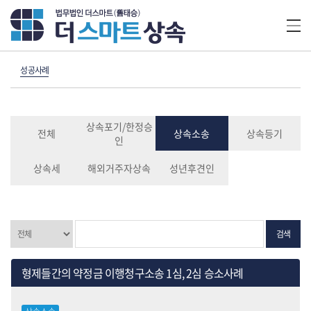
성공사례
상속포기/한정승
전체
상속소송
상속등기
인
상속세
해외거주자상속
성년후견인
검색
형제들간의 약정금 이행청구소송 1심, 2심 승소사례