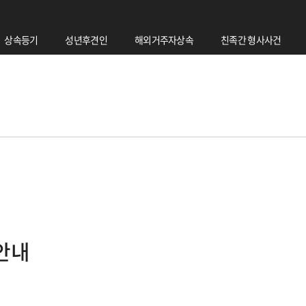
상속등기
성년후견인
해외거주자상속
친족간 형사사건
안내