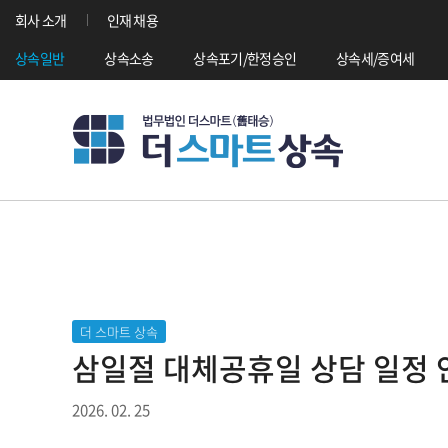
회사 소개
인재 채용
상속일반
상속소송
상속포기/한정승인
상속세/증여세
더 스마트 상속
삼일절 대체공휴일 상담 일정 
2026. 02. 25