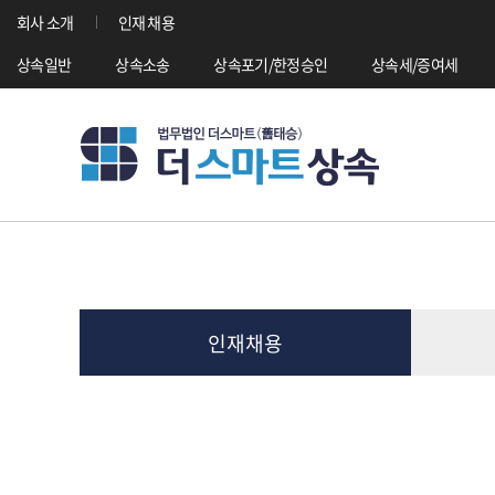
회사 소개
인재 채용
상속일반
상속소송
상속포기/한정승인
상속세/증여세
인재채용