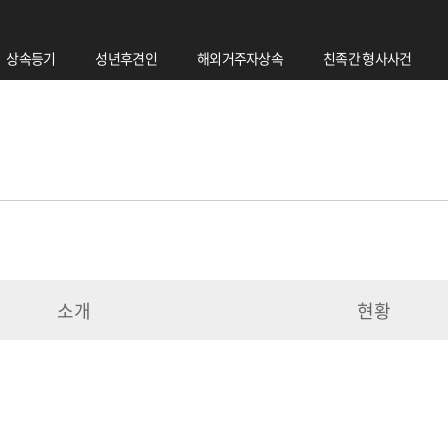
상속등기
성년후견인
해외거주자상속
친족간 형사사건
소개
현황