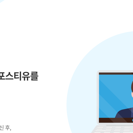
아포스티유를
신 후,