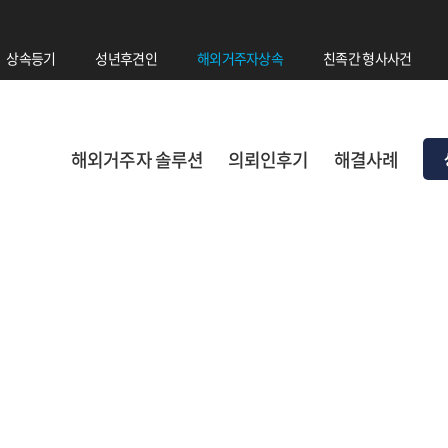
상속등기
성년후견인
해외거주자상속
친족간 형사사건
해외거주자 솔루션
의뢰인후기
해결사례