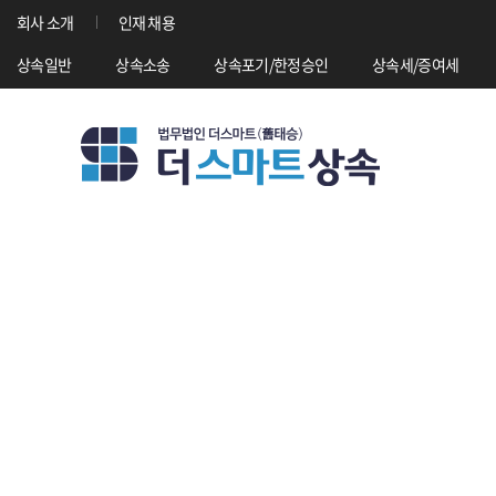
회사 소개
인재 채용
상속일반
상속소송
상속포기/한정승인
상속세/증여세