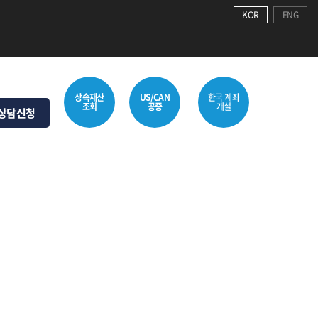
KOR
ENG
상속재산
US/CAN
한국 계좌
조회
공증
개설
상담신청