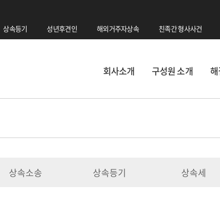
상속등기
성년후견인
해외거주자상속
친족간 형사사건
회사소개
구성원 소개
해
상속소송
상속등기
상속세