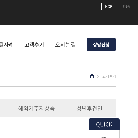
KOR
ENG
결사례
고객후기
오시는 길
상담신청
고객후기
해외거주자상속
성년후견인
QUICK