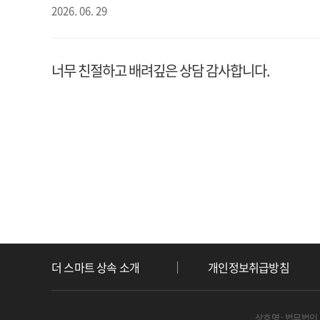
2026. 06. 29
너무 친절하고 배려깊은 상담 감사합니다.
더 스마트 상속 소개
개인정보취급방침
상호명 : 법무법인