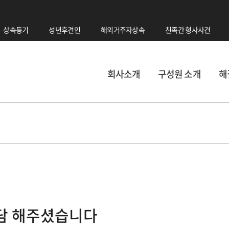
상속등기
성년후견인
해외거주자상속
친족간 형사사건
회사소개
구성원 소개
해
상담 해주셨습니다