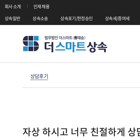
회사 소개
인재 채용
상속일반
상속소송
상속포기/한정승인
상속세/증여세
상담후기
자상 하시고 너무 친절하게 