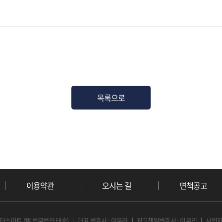
목록으로
이용약관
오시는 길
면책공고
 더스마트 (舊 법무법인 태승)
대표 변호사 : 이우리
광고책임변호사 : 이우리
사업자등