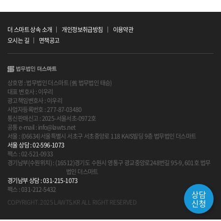
더 스마트 상속 소개
개인정보취급방침
이용약관
오시는 길
면책공고
상호명 : 법무법인 더스마트 (舊 법무법인 태승)
대표 변호사 : 이우리
광고책임변호사 : 이우리
사업자등록번호 : 277-87-03480
통신판매신고 : 2025-서울서초-0972호
공통 e-mail : info@lawts.net
서울 : (06634)서울특별시 서초구 서초중앙로 118 KAIS빌딩 9층 법무법인 더스마트
서울 상담 : 02-596-1073
팩스 : 02-521-0933
경기남부(수원위치) : (16512)경기도 수원시 영통구 광교중앙로248번길 95-9, 601호 법무
법인 더스마트
경기남부 상담 : 031-215-1073
팩스 : 031-212-5432
상담
신청
COPYRIGHT. 2025 LAWTS.KR ALL RIGHT RESERVED