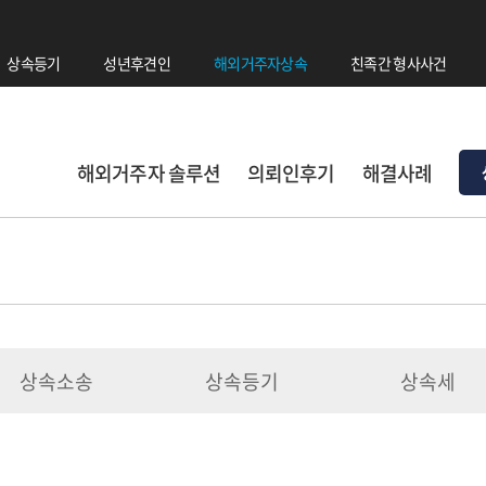
상속등기
성년후견인
해외거주자상속
친족간 형사사건
해외거주자 솔루션
의뢰인후기
해결사례
상속소송
상속등기
상속세