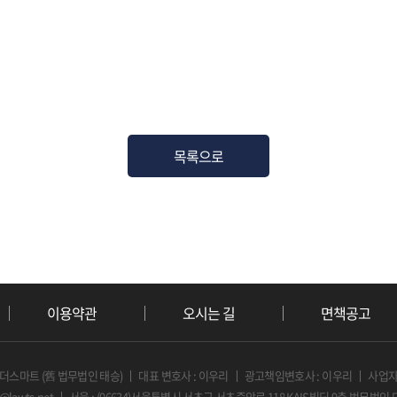
목록으로
이용약관
오시는 길
면책공고
 더스마트 (舊 법무법인 태승)
대표 변호사 : 이우리
광고책임변호사 : 이우리
사업자등
o@lawts.net
서울 : (06634)서울특별시 서초구 서초중앙로 118 KAIS빌딩 9층 법무법인