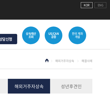
KOR
ENG
상속재산
US/CAN
한국 계좌
조회
공증
개설
상담신청
해외거주자상속
해결사례
해외거주자상속
성년후견인