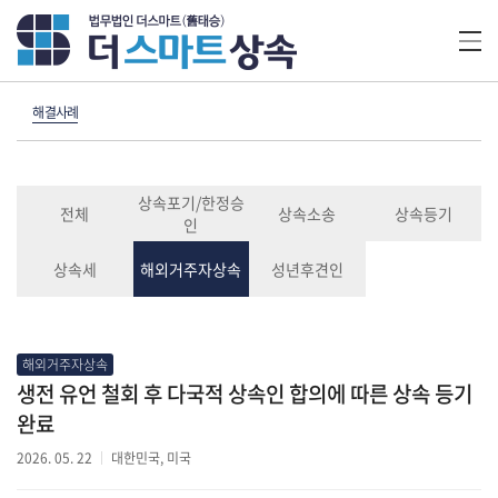
해결사례
상속포기/한정승
전체
상속소송
상속등기
인
상속세
해외거주자상속
성년후견인
해외거주자상속
생전 유언 철회 후 다국적 상속인 합의에 따른 상속 등기
완료
2026. 05. 22
대한민국, 미국