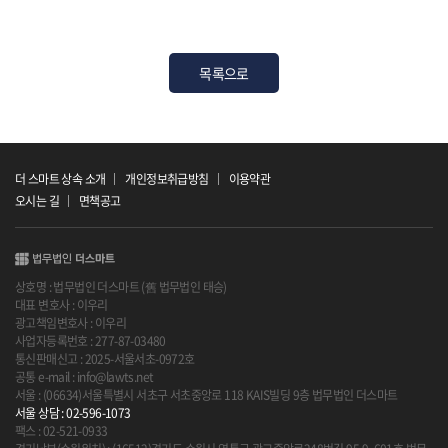
목록으로
더 스마트 상속 소개
개인정보취급방침
이용약관
오시는 길
면책공고
상호명 : 법무법인 더스마트 (舊 법무법인 태승)
대표 변호사 : 이우리
광고책임변호사 : 이우리
사업자등록번호 : 277-87-03480
통신판매신고 : 2025-서울서초-0972호
공통 e-mail : info@lawts.net
서울 : (06634)서울특별시 서초구 서초중앙로 118 KAIS빌딩 9층 법무법인 더스마트
서울 상담 : 02-596-1073
팩스 : 02-521-0933