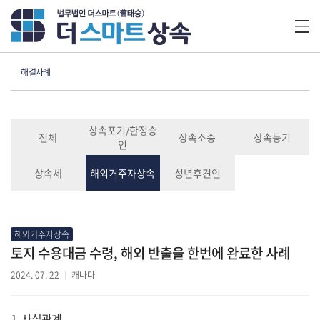
해결사례
상속포기/한정승
전체
상속소송
상속등기
인
상속세
해외거주자상속
성년후견인
해외거주자상속
토지 수용대금 수령, 해외 반출을 한번에 완료한 사례
2024. 07. 22
캐나다
1. 사실관계