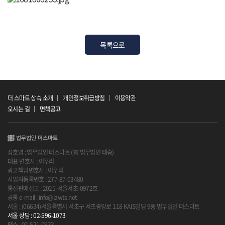
목록으로
더 스마트 상속 소개
개인정보취급방침
이용약관
오시는 길
면책공고
상호명 : 법무법인 더스마트 (舊 법무법인 태승)
대표 변호사 : 이우리
광고책임변호사 : 이우리
사업자등록번호 : 277-87-03480
통신판매신고 : 2025-서울서초-0972호
공통 e-mail : info@lawts.net
서울 : (06634)서울특별시 서초구 서초중앙로 118 KAIS빌딩 9층 법무법인 더스마트
서울 상담 : 02-596-1073
팩스 : 02-521-0933