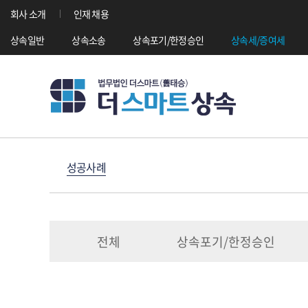
회사 소개
인재 채용
상속일반
상속소송
상속포기/한정승인
상속세/증여세
성공사례
전체
상속포기/한정승인