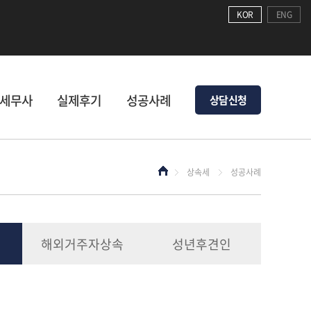
KOR
ENG
세무사
실제후기
성공사례
상담신청
상속세
성공사례
해외거주자상속
성년후견인