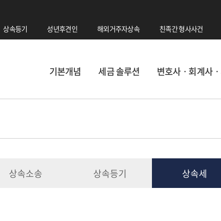
상속등기
성년후견인
해외거주자상속
친족간 형사사건
기본개념
세금 솔루션
변호사ㆍ회계사ㆍ
상속소송
상속등기
상속세