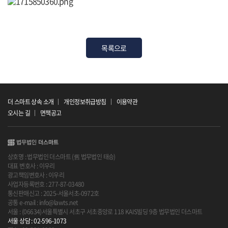
목록으로
더 스마트 상속 소개
개인정보취급방침
이용약관
오시는 길
면책공고
상호명 : 법무법인 더스마트 (舊 법무법인 태승)
대표 변호사 : 이우리
광고책임변호사 : 이우리
사업자등록번호 : 277-87-03480
통신판매신고 : 2025-서울서초-0972호
공통 e-mail : info@lawts.net
서울 : (06634)서울특별시 서초구 서초중앙로 118 KAIS빌딩 9층 법무법인 더스마트
서울 상담 : 02-596-1073