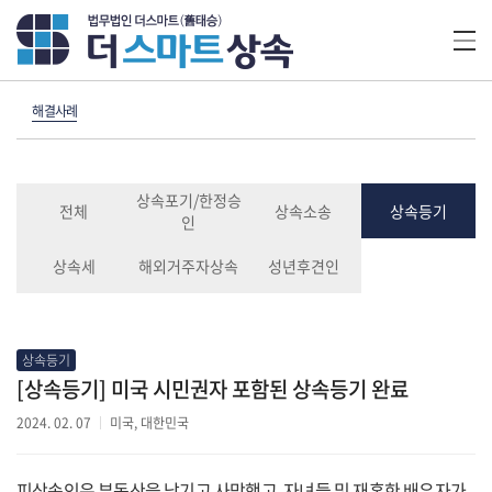
해결사례
상속포기/한정승
전체
상속소송
상속등기
인
상속세
해외거주자상속
성년후견인
상속등기
[상속등기] 미국 시민권자 포함된 상속등기 완료
2024. 02. 07
미국, 대한민국
피상속인은 부동산을 남기고 사망했고, 자녀들 및 재혼한 배우자가