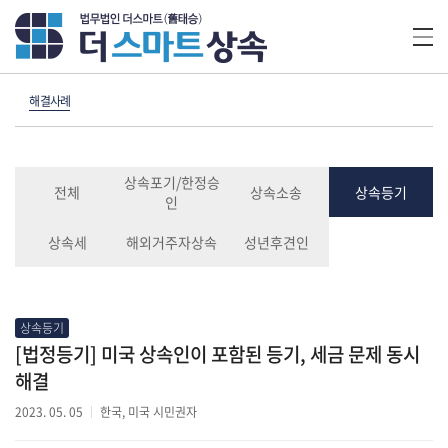
해결사례
상속포기/한정승
전체
상속소송
상속등기
인
상속세
해외거주자상속
성년후견인
상속등기
[법정등기] 미국 상속인이 포함된 등기, 세금 문제 동시
해결
2023. 05. 05
한국, 미국 시민권자