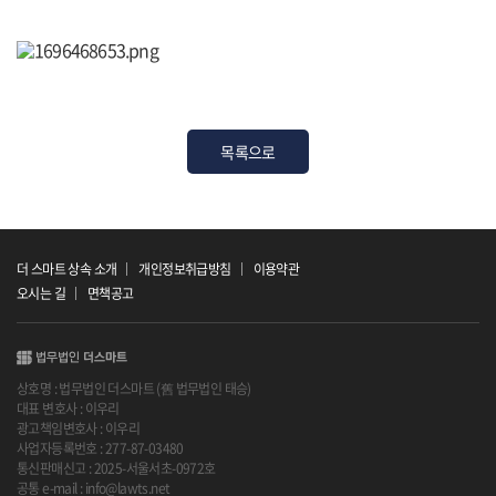
목록으로
더 스마트 상속 소개
개인정보취급방침
이용약관
오시는 길
면책공고
상호명 : 법무법인 더스마트 (舊 법무법인 태승)
대표 변호사 : 이우리
광고책임변호사 : 이우리
사업자등록번호 : 277-87-03480
통신판매신고 : 2025-서울서초-0972호
공통 e-mail : info@lawts.net