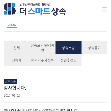
고객후기
상속포기/한정승
전체
상속소송
상속등기
인
상속세
해외거주자상속
성년후견인
상속소송
감사합니다.
2017. 06. 27
이변호사님 감사합니다. 수고하시고 번창하시길.