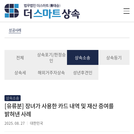
성공사례
상속포기/한정승
전체
상속소송
상속등기
인
상속세
해외거주자상속
성년후견인
상속소송
[유류분] 장녀가 사용한 카드 내역 및 재산 증여를
밝혀낸 사례
2025. 08. 27
대한민국