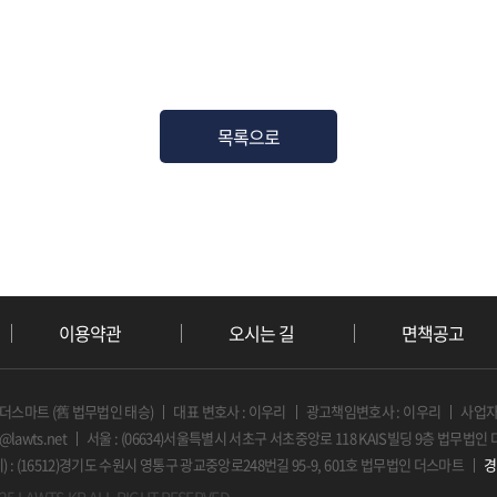
목록으로
이용약관
오시는 길
면책공고
 더스마트 (舊 법무법인 태승)
대표 변호사 : 이우리
광고책임변호사 : 이우리
사업자등
o@lawts.net
서울 : (06634)서울특별시 서초구 서초중앙로 118 KAIS빌딩 9층 법무법인
: (16512)경기도 수원시 영통구 광교중앙로248번길 95-9, 601호 법무법인 더스마트
경
25 LAWTS.KR ALL RIGHT RESERVED