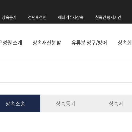
상속등기
성년후견인
해외거주자상속
친족간 형사사건
구성원 소개
상속재산분할
유류분 청구/방어
상속회
상속소송
상속등기
상속세