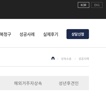
KOR
ENG
복청구
성공사례
실제후기
상담신청
상속소송
성공사례
해외거주자상속
성년후견인