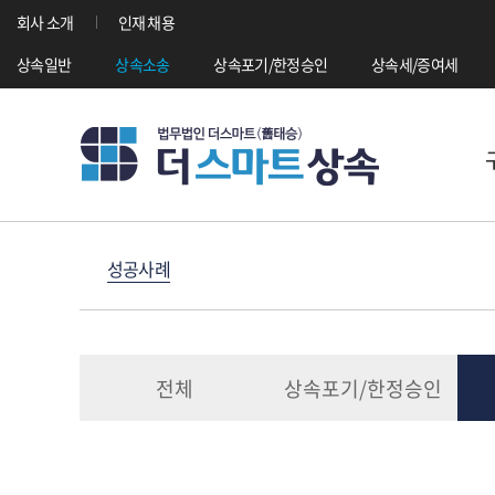
회사 소개
인재 채용
상속일반
상속소송
상속포기/한정승인
상속세/증여세
성공사례
전체
상속포기/한정승인