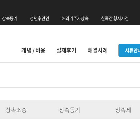
상속등기
성년후견인
해외거주자상속
친족간 형사사건
개념 / 비용
실제후기
해결사례
서류안
상속소송
상속등기
상속세