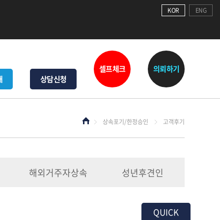
KOR
ENG
셀프체크
의뢰하기
내
상담신청
상속포기/한정승인
고객후기
해외거주자상속
성년후견인
QUICK