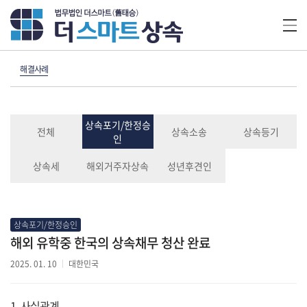
해결사례
상속포기/한정승
전체
상속소송
상속등기
인
상속세
해외거주자상속
성년후견인
상속포기/한정승인
해외 유학중 한국의 상속채무 청산 완료
2025. 01. 10
대한민국
1. 사실관계