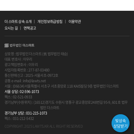
더 스마트 상속 소개
개인정보취급방침
이용약관
오시는 길
면책공고
상호명 : 법무법인 더스마트 (舊 법무법인 태승)
대표 변호사 : 이우리
광고책임변호사 : 이우리
사업자등록번호 : 277-87-03480
통신판매신고 : 2025-서울서초-0972호
공통 e-mail : info@lawts.net
서울 : (06634)서울특별시 서초구 서초중앙로 118 KAIS빌딩 9층 법무법인 더스마트
서울 상담 : 02-596-1073
팩스 : 02-521-0933
경기남부(수원위치) : (16512)경기도 수원시 영통구 광교중앙로248번길 95-9, 601호 법무
법인 더스마트
경기남부 상담 : 031-215-1073
팩스 : 031-212-5432
상담
빚상속
신청
상담받기
COPYRIGHT. 2025 LAWTS.KR ALL RIGHT RESERVED