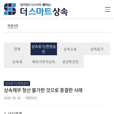
해결사례
상속포기/한정승
전체
상속소송
상속등기
인
상속세
해외거주자상속
성년후견인
상속포기/한정승인
상속채무 청산 불가한 것으로 종결한 사례
2025. 05. 02
대한민국
1. 사실관계