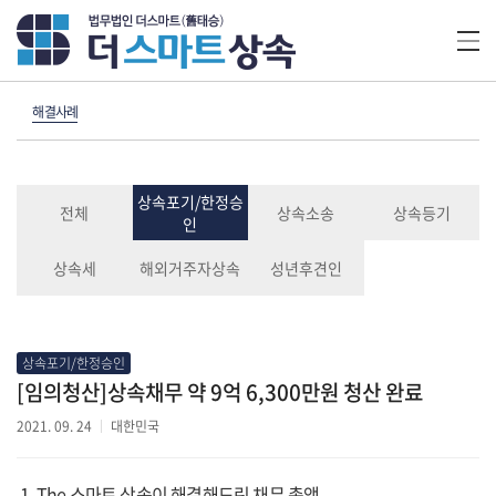
해결사례
상속포기/한정승
전체
상속소송
상속등기
인
상속세
해외거주자상속
성년후견인
상속포기/한정승인
[임의청산]상속채무 약 9억 6,300만원 청산 완료
2021. 09. 24
대한민국
1. The 스마트 상속이 해결해드린 채무 총액